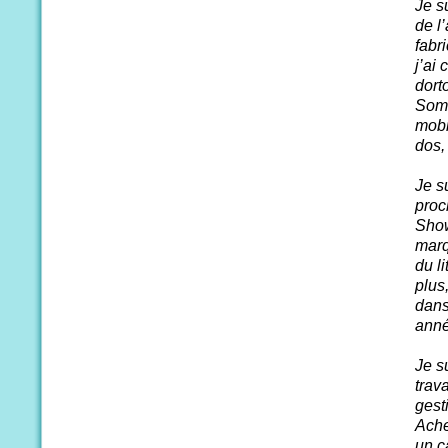
Je s
de l
fabr
j’ai
dorto
Somm
mobi
dos,
Je s
proc
Show
marq
du l
plus
dans
anné
Je s
trav
gest
Ache
un c