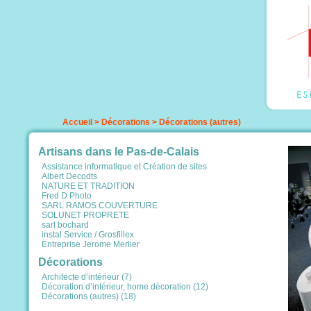
Accueil
>
Décorations
>
Décorations (autres)
Artisans dans le Pas-de-Calais
Assistance informatique et Création de sites
Albert Decodts
NATURE ET TRADITION
Fred D Photo
SARL RAMOS COUVERTURE
SOLUNET PROPRETE
sarl bochard
instal Service / Grosfillex
Entreprise Jerome Merlier
Décorations
Architecte d’intérieur (7)
Décoration d’intérieur, home décoration (12)
Décorations (autres) (18)