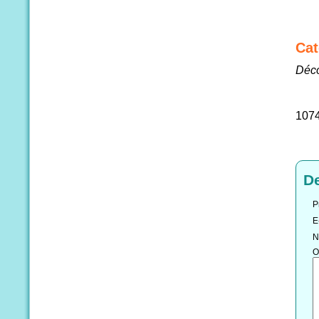
Cat
Déco
107
D
P
E
N
O