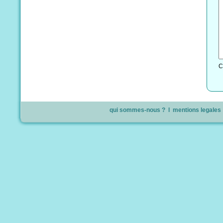
C
qui sommes-nous ?
l
mentions legales