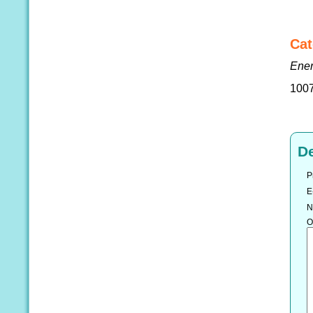
Cat
Ener
100
D
P
E
N
O