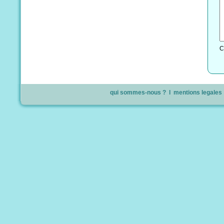
C
qui sommes-nous ?
l
mentions legales