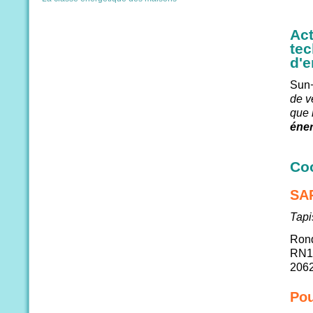
Act
tec
d'e
Sun
de v
que l
éner
Co
SA
Tapi
Rond
RN1
206
Pou