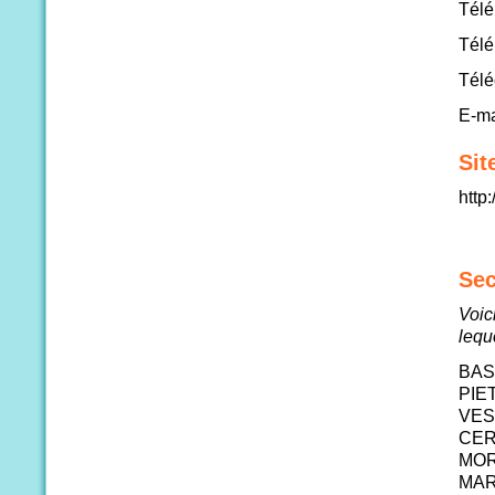
Télé
Télé
Télé
E-ma
Sit
http
Sec
Voic
lequ
BAS
PIE
VES
CER
MOR
MAR