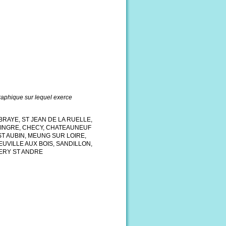
graphique sur lequel exerce
BRAYE, ST JEAN DE LA RUELLE,
, INGRE, CHECY, CHATEAUNEUF
ST AUBIN, MEUNG SUR LOIRE,
EUVILLE AUX BOIS, SANDILLON,
LERY ST ANDRE