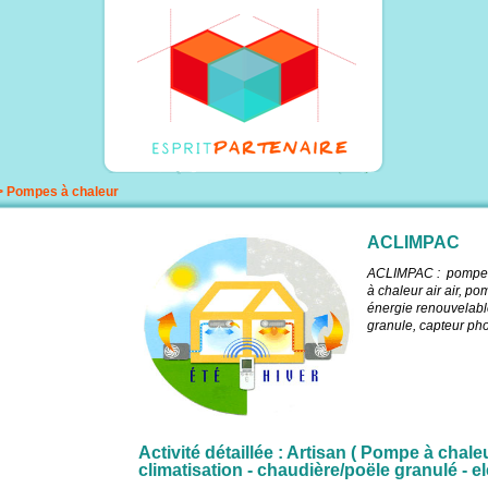
>
Pompes à chaleur
ACLIMPAC
ACLIMPAC : pompes 
à chaleur air air, po
énergie renouvelable
granule, capteur ph
Activité détaillée : Artisan ( Pompe à chaleu
climatisation - chaudière/poële granulé - e