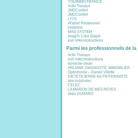
YOUIMMO FRANCE
Activ Travaux
JMDConfort
JMDConfort
LY2S
At'able! Restaurant
ondeline
MAG SYSTEM
Imag'in Créa Graph
eurl imkconstructions
Parmi les professionnels de la
Activ Travaux
eurl imkconstructions
domicile-clean
ARLIANE DIAGNOSTIC IMMOBILIER
Optimhome – Daniel Villette
DIETETICIENNE-NUTRITIONNISTE
sbe bulut-elec
CELEC
LA MAISON DE MES REVES
Jean DUHARD