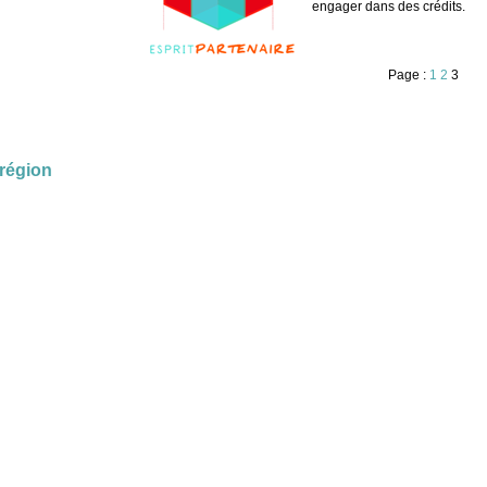
engager dans des crédits.
Page :
1
2
3
 région