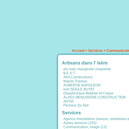
Accueil
>
Services
>
Communicati
Artisans dans l' Isère
ets marc mangeolle charpente
B.E.S.T.
AKA Constructions
Impuls Travaux
AUBERGE NAPOLEON
eurl SEIGLE BUYAT
Dauphicirque Matériel et Cirque
ALPES MENUISERIE CONSTRUCTION
ANTIA
Pecheur Du Net
Services
Agence immobilière (maison, immobilier e
Autres services (105)
Communication, image (13)