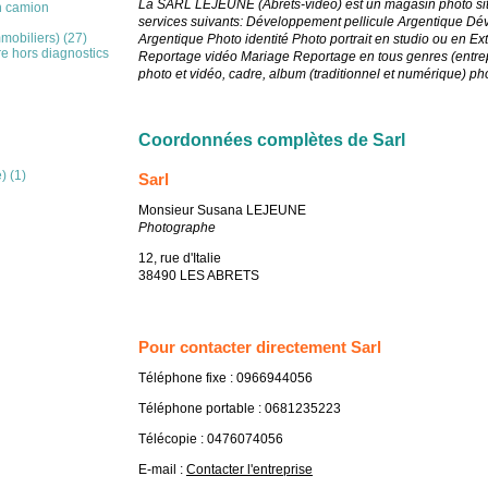
La SARL LEJEUNE (Abrets-vidéo) est un magasin photo situ
n camion
services suivants: Développement pellicule Argentique D
mobiliers) (27)
Argentique Photo identité Photo portrait en studio ou en E
re hors diagnostics
Reportage vidéo Mariage Reportage en tous genres (entrepr
photo et vidéo, cadre, album (traditionnel et numérique) p
Coordonnées complètes de Sarl
) (1)
Sarl
Monsieur Susana LEJEUNE
Photographe
12, rue d'Italie
38490 LES ABRETS
Pour contacter directement Sarl
Téléphone fixe : 0966944056
Téléphone portable : 0681235223
Télécopie : 0476074056
E-mail :
Contacter l'entreprise