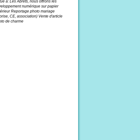
é à: Les Abrets, nous offrons les
éveloppement numérique sur papier
xtérieur Reportage photo mariage
ise, CE, association) Vente d'article
hoto de charme