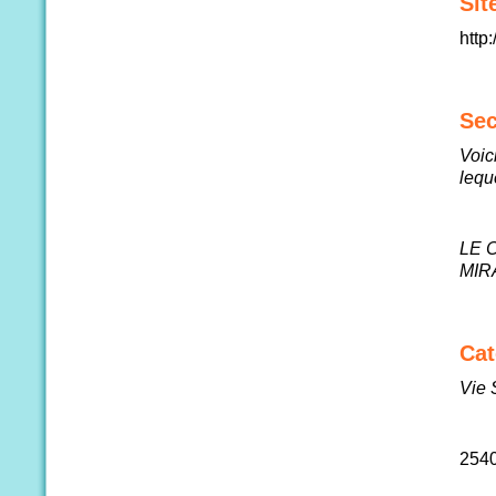
Sit
http
Sec
Voic
lequ
LE 
MIR
Cat
Vie 
254