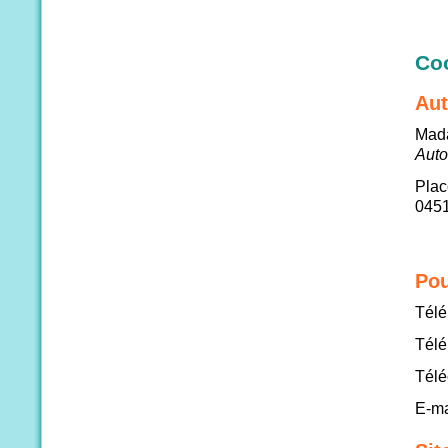
Co
Aut
Mad
Auto
Plac
045
Pou
Télé
Télé
Télé
E-ma