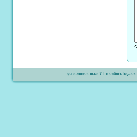
C
qui sommes-nous ?
l
mentions legales