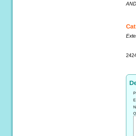
AND
Cat
Exte
242
D
P
E
N
O