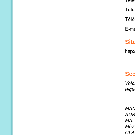
Télé
Télé
Télé
E-ma
Sit
http
Se
Voic
leq
MAN
AUB
MAL
MéZ
CLA