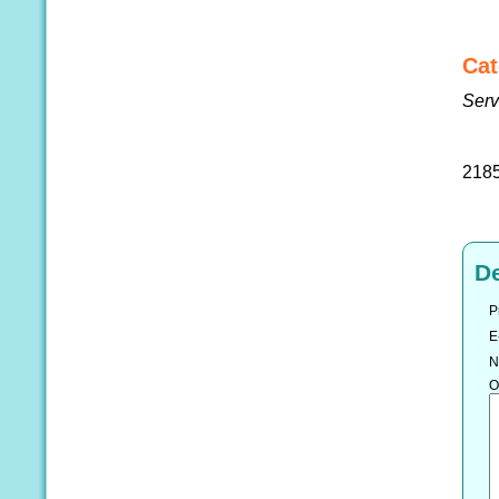
Cat
Serv
218
D
P
E
N
O