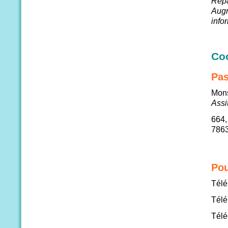
Répa
Augm
info
Co
Pas
Mons
Assi
664,
786
Pou
Télé
Télé
Télé