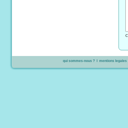
C
qui sommes-nous ?
l
mentions legales