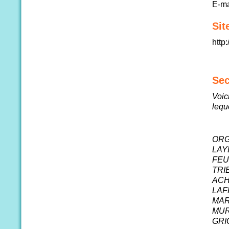
E-ma
Sit
http
Sec
Voic
lequ
ORG
LAY
FEU
TRI
ACH
LAF
MAR
MUR
GRI