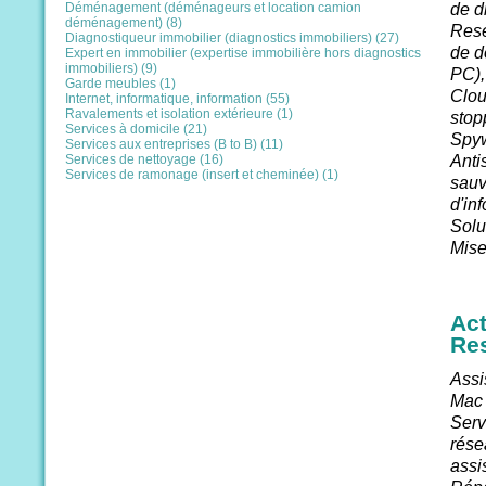
Déménagement (déménageurs et location camion
de d
déménagement) (8)
Rese
Diagnostiqueur immobilier (diagnostics immobiliers) (27)
de d
Expert en immobilier (expertise immobilière hors diagnostics
immobiliers) (9)
PC),
Garde meubles (1)
Clou
Internet, informatique, information (55)
Ravalements et isolation extérieure (1)
stop
Services à domicile (21)
Spyw
Services aux entreprises (B to B) (11)
Services de nettoyage (16)
Anti
Services de ramonage (insert et cheminée) (1)
sauv
d'in
Solu
Mise 
Act
Re
Assi
Mac 
Serv
rése
assi