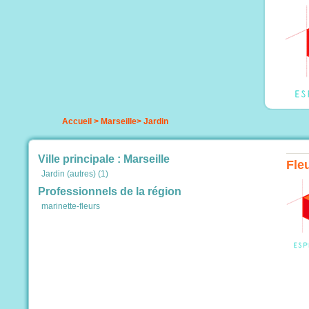
Accueil
>
Marseille
>
Jardin
Ville principale : Marseille
Fle
Jardin (autres) (1)
Professionnels de la région
marinette-fleurs