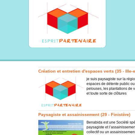
Création et entretien d'espaces verts (35 - Ille-e
je suis paysagiste sur la rég
espaces de détente public ou 
pelouses, les plantations de
et toute sorte de clôtures
Paysagiste et assainissement (29 - Finistère)
Benabida est une Société sp
paysagiste et l’assainissemen
collectif ou un assainissement