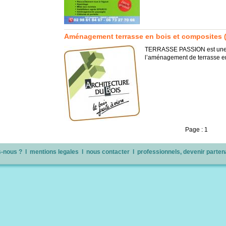
Aménagement terrasse en bois et composites (35
TERRASSE PASSION est une E
l’aménagement de terrasse en
Page : 1
-nous ?
l
mentions legales
l
nous contacter
l
professionnels, devenir parten