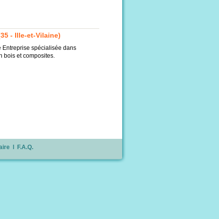
 - Ille-et-Vilaine)
ntreprise spécialisée dans
 bois et composites.
aire
l
F.A.Q.