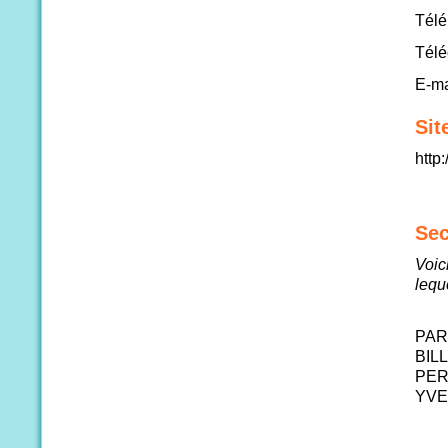
Télé
Télé
E-ma
Sit
http
Se
Voic
leq
PAR
BIL
PER
YVE