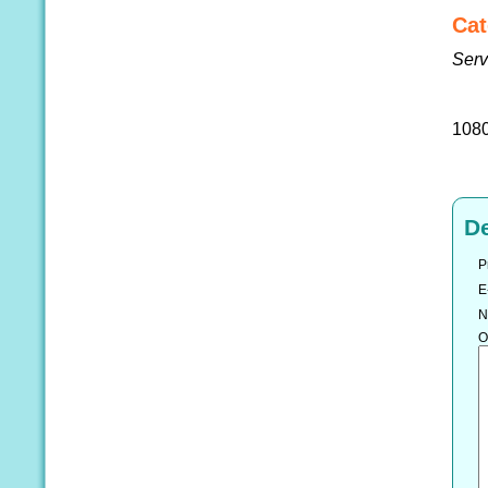
Cat
Serv
108
D
P
E
N
O