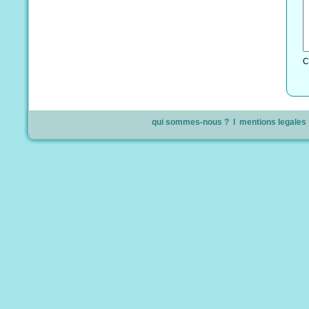
C
qui sommes-nous ?
l
mentions legales