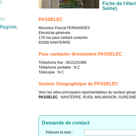
4)
Fiche de l'élec
Seine)
PASSELEC
21)
fagiste,
Monsieur Pascal FERNANDES
Electricite général
e
170 rue paul vaillant couturier
92000 NANTERRE
Pour contacter directement PASSELEC
Téléphone fixe : 0611191066
Téléphone portable : N.C.
Télécopie : N.C.
Secteur Géographique de PASSELEC
Voici les villes principales représentatives du secteur géo
PASSELEC
: NANTERRE, RUEIL MALMAISON, SURESNE
Demande de contact
Prénom et nom :