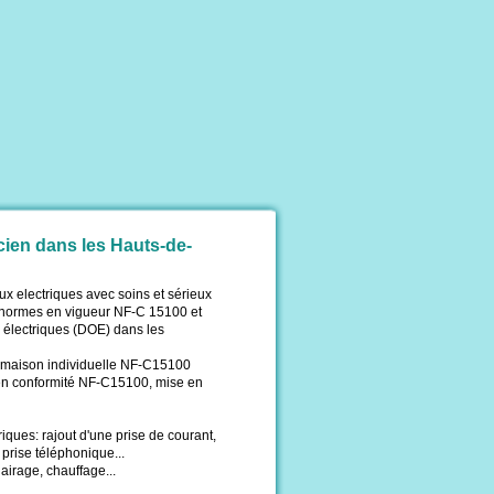
icien dans les Hauts-de-
ux electriques avec soins et sérieux
 normes en vigueur NF-C 15100 et
 électriques (DOE) dans les
n maison individuelle NF-C15100
en conformité NF-C15100, mise en
triques: rajout d'une prise de courant,
 prise téléphonique...
lairage, chauffage...