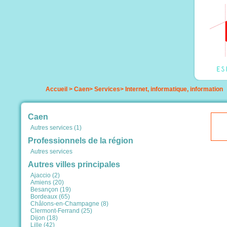
Accueil
>
Caen
>
Services
>
Internet, informatique, information
Caen
Autres services (1)
Professionnels de la région
Autres services
Autres villes principales
Ajaccio (2)
Amiens (20)
Besançon (19)
Bordeaux (65)
Châlons-en-Champagne (8)
Clermont-Ferrand (25)
Dijon (18)
Lille (42)