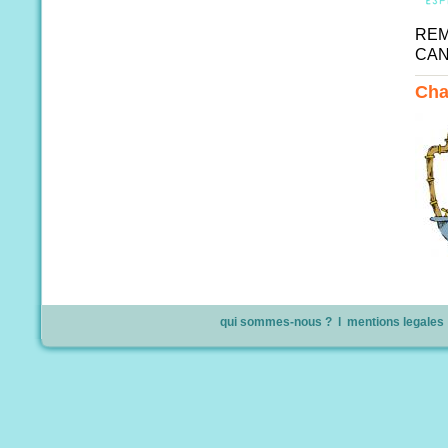
REM
CAN
Cha
qui sommes-nous ?
l
mentions legales