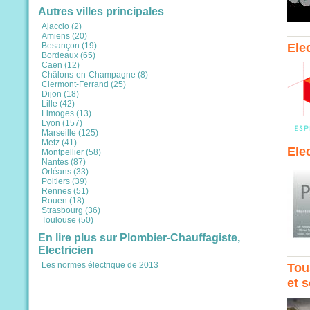
Autres villes principales
Ajaccio (2)
Amiens (20)
Ele
Besançon (19)
Bordeaux (65)
Caen (12)
Châlons-en-Champagne (8)
Clermont-Ferrand (25)
Dijon (18)
Lille (42)
Limoges (13)
Lyon (157)
Marseille (125)
Metz (41)
Ele
Montpellier (58)
Nantes (87)
Orléans (33)
Poitiers (39)
Rennes (51)
Rouen (18)
Strasbourg (36)
Toulouse (50)
En lire plus sur Plombier-Chauffagiste,
Electricien
Les normes électrique de 2013
Tou
et s